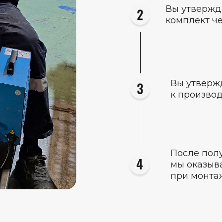
Вы утвержд
комплект ч
Вы утверж
к произво
После пол
мы оказыв
при монта