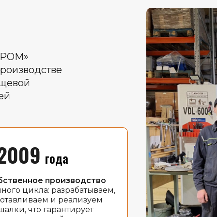
ПРОМ»
производстве
ищевой
ей
2009
года
бственное производство
ного цикла: разрабатываем,
готавливаем и реализуем
алки, что гарантирует